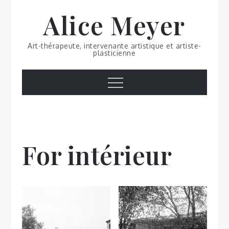
Skip
Alice Meyer
to
content
Art-thérapeute, intervenante artistique et artiste-
plasticienne
Menu
For intérieur