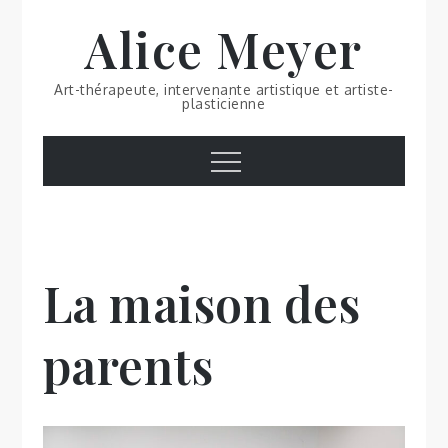
Skip
Alice Meyer
to
content
Art-thérapeute, intervenante artistique et artiste-
plasticienne
Menu
La maison des
parents