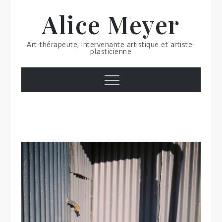
Skip
Alice Meyer
to
content
Art-thérapeute, intervenante artistique et artiste-
plasticienne
Menu